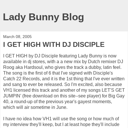
Lady Bunny Blog
March 08, 2005
I GET HIGH WITH DJ DISCIPLE
I GET HIGH by DJ Disciple featuring Lady Bunny is now
available in dj stores, with a a new mix by Dutch remixer DJ
Roog aka Hardsoul, who gives the track a dubby, latin feel.
The song is the first of 6 that I've signed with Disciple's
Catch 22 Records, and it is the 1st thing that I've ever written
and sang to ever be released. So I'm excited, also because
VH1 licensed this track and another of my songs LET'S GET
JUMPIN' (free download on this site--see player) for Big Gay
40, a round-up of the previous year's gayest moments,
which will air sometime in June.
I have no idea how VH1 will use the song or how much of
my interview they'll keep, but I at least hope they'll include