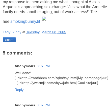
my response to them asking me what I thought of Alexis
Arquette's approaching sex-change: "Just what the Arquette
family needs--another aging, out-of-work actress!" Tee-
hee!
smokingbunny.tif
Lady Bunny
at
Tuesday, March 08, 2005
Share
5 comments:
Anonymous
3:07 PM
Well done!
[url=http://dwothbnm.com/zqkn/tsyf.html]My homepage[/url]
| [url=http://ywitcmjk.com/vhyw/jufe.html]Cool site[/url]
Reply
Anonymous
3:07 PM