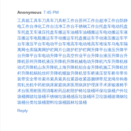
Anonymous
7:45 PM
工具箱
工具车
刀具车
刀具柜
工作台
苏州工作台
超净工作台
防静
电工作台
净化工作台
洁净工作台
不锈钢工作台
托盘车
电动托盘
车
托盘叉车
液压托盘车
搬运车
油桶车
油桶搬运车
电动搬运车
液
压搬运车
电瓶搬运车
手动搬运车
托盘搬运车
手动液压搬运车
平
台车
液压平台车
电动平台车
堆高车
电动堆高车
堆垛车
乌龟车
隔
离网
仓库隔离网
护栏
网片
公路护栏
护栏网
升降平台
液压升降平
台
升降平台车
电动升降平台
高空作业平台
升降台
液压升降台
升
降机
苏州升降机
液压升降机
升降机械
电动升降机
汽车升降机
移
动式升降机
山东升降机
上海升降机
铝合金升降机
施工升降机
丝
杆升降机
蜗轮丝杆升降机
螺旋升降机
登车桥
液压登车桥
吊带
吊
装带
安全带
吊索
吊索具
索具
拉紧器
收紧器
捆绑带
尼龙绳
吊钩
卷
筒
轧光机
中药柜
病床
家庭病床
医用病床
护理床
手术床
输液椅
手
术台
医用柜
医用消毒柜
药品柜
陪护椅
垃圾桶
环保垃圾桶
户外垃
圾桶
脚踏垃圾桶
不锈钢垃圾桶
感应垃圾桶
环卫垃圾桶
玻璃钢垃
圾桶
分类垃圾桶
塑料垃圾桶
园林垃圾桶
Reply