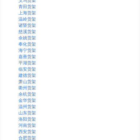
义乌货架
青田货架
上海货架
温岭货架
诸暨货架
慈溪货架
余姚货架
奉化货架
海宁货架
嘉善货架
平湖货架
临安货架
建德货架
萧山货架
衢州货架
余杭货架
金华货架
温州货架
山东货架
洛阳货架
河南货架
西安货架
合肥货架