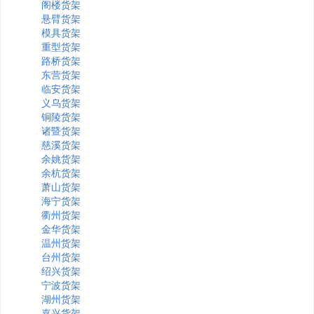
阁楼货架
悬臂货架
模具货架
重型货架
路桥货架
东营货架
临安货架
义乌货架
铜陵货架
诸暨货架
慈溪货架
余姚货架
余杭货架
萧山货架
海宁货架
衢州货架
金华货架
温州货架
台州货架
绍兴货架
宁波货架
湖州货架
嘉兴货架