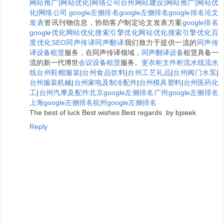
网站推广|网站优化|网络公司
台州网站建设|网站推广|网站优
化|网络公司
google左侧排名
google左侧排名
google排名
论文
发表
资讯刊物信息，协助客户制定论文发表方案
google排名
google优化
网站优化
搜索引擎优化
网站优化
搜索引擎优化
百
度优化
SEO
同声传译
同声翻译
我们致力于提供一流的
同声传
译设备租赁
服务，在同声传译领域，
同声翻译设备
租赁具备一
流的新一代博世
会议设备租赁
服务。
更衣柜
文件柜
流水线
流水
线
台州鞋帽服装
|
台州食品饮料
|
台州工艺礼品
|
台州阀门水泵
|
台州服装机械
|
台州家电及制冷配件
|
台州模具塑料
|
台州医药化
工
|
台州汽摩及配件
北京google左侧排名
广州google左侧排名
上海google左侧排名
杭州google左侧排名
The best of luck Best wishes Best regards .by bjseek
Reply