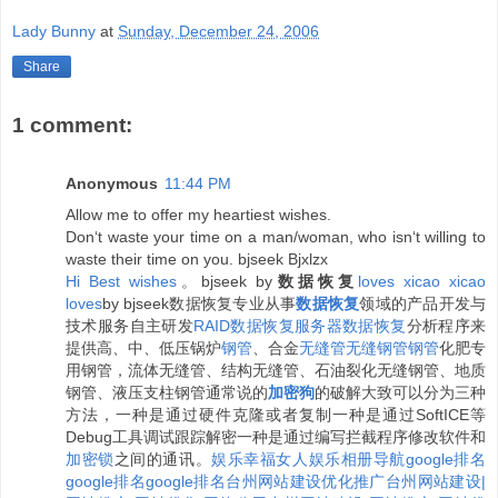
Lady Bunny
at
Sunday, December 24, 2006
Share
1 comment:
Anonymous
11:44 PM
Allow me to offer my heartiest wishes.
Don‘t waste your time on a man/woman, who isn‘t willing to
waste their time on you. bjseek Bjxlzx
H
i
B
e
s
t
w
i
s
h
e
s
。bjseek by
数据恢复
l
o
v
e
s
x
i
c
a
o
x
i
c
a
o
l
o
v
e
s
by bjseek数据恢复专业从事
数据恢复
领域的产品开发与
技术服务自主研发
RAID数据恢复
服务器数据恢复
分析程序来
提供高、中、低压锅炉
钢管
、合金
无缝管
无缝钢管
钢管
化肥专
用钢管，流体无缝管、结构无缝管、石油裂化无缝钢管、地质
钢管、液压支柱钢管通常说的
加密狗
的破解大致可以分为三种
方法，一种是通过硬件克隆或者复制一种是通过SoftICE等
Debug工具调试跟踪解密一种是通过编写拦截程序修改软件和
加密锁
之间的通讯。
娱乐
幸福女人
娱乐相册
导航
google排名
google排名
google排名
台州网站建设优化推广
台州网站建设|