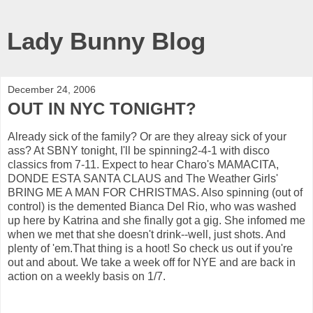
Lady Bunny Blog
December 24, 2006
OUT IN NYC TONIGHT?
Already sick of the family? Or are they alreay sick of your
ass? At SBNY tonight, I'll be spinning2-4-1 with disco
classics from 7-11. Expect to hear Charo's MAMACITA,
DONDE ESTA SANTA CLAUS and The Weather Girls'
BRING ME A MAN FOR CHRISTMAS. Also spinning (out of
control) is the demented Bianca Del Rio, who was washed
up here by Katrina and she finally got a gig. She infomed me
when we met that she doesn't drink--well, just shots. And
plenty of 'em.That thing is a hoot! So check us out if you're
out and about. We take a week off for NYE and are back in
action on a weekly basis on 1/7.