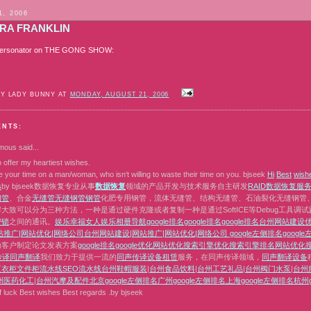
1, 2006
RA FRANKLIN
personator on THE GONG SHOW:
BY LADY BUNNY AT
MONDAY, AUGUST 21, 2006
ENTS:
mous
said...
 offer my heartiest wishes.
e your time on a man/woman, who isn‘t willing to waste their time on you. bjseek
H
i
B
e
s
t
w
i
s
h
s
by bjseek数据恢复专业从事
数据恢复
领域的产品开发与技术服务自主研发
RAID数据恢复
服
钢管
、合金
无缝管
无缝钢管
钢管
化肥专用钢管，流体无缝管、结构无缝管、石油裂化无缝钢管
大致可以分为三种方法，一种是通过硬件克隆或者复制一种是通过SoftICE等Debug工具
密锁
之间的通讯。
娱乐
幸福女人
娱乐相册
导航
google排名
google排名
google排名
台州网站建设
站推广|网站优化|网络公司
台州网站建设|网站推广|网站优化|网络公司
google左侧排名
googl
助客户制定论文发表方案
google排名
google优化
网站优化
搜索引擎优化
搜索引擎排名
网站优化
传译
同声翻译
我们致力于提供一流的
同声传译设备租赁
服务，在同声传译领域，
同声翻译设备
更衣柜
文件柜
流水线
SEO
流水线
台州鞋帽服装
|
台州食品饮料
|
台州工艺礼品
|
台州阀门水泵
|
台州
州医药化工
|
台州汽摩及配件
北京google左侧排名
广州google左侧排名
上海google左侧排名
杭州g
f luck Best wishes Best regards .by bjseek