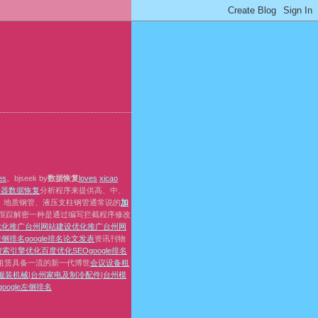
e
s
。bjseek by
数据恢复
l
o
v
e
s
x
i
c
a
o
务器数据恢复
分析程序来提供高、中、
、地质钢管、液压支柱钢管通常说的
加
调试跟踪解密一种是通过编写拦截程序修改
优化推广
台州网站建设优化推广
台州网
e左侧排名
google排名
论文发表
资讯刊物
搜索引擎优化
百度优化
SEO
google排名
租赁具备一流的新一代博世
会议设备租
服装机械
|
台州家电及制冷配件
|
台州模
oogle左侧排名