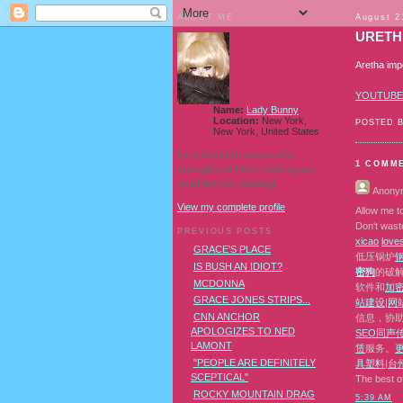
ABOUT ME
August 2
URETH
Aretha im
YOUTUBE
Name:
Lady Bunny
Location:
New York,
POSTED 
New York, United States
I'm a Southern transvestite
1 COMM
showgirl and I love pudding and
owls! And owl pudding!
Anony
View my complete profile
Allow me to
Don‘t wast
PREVIOUS POSTS
x
i
c
a
o
l
o
v
e
GRACE'S PLACE
低压锅炉
IS BUSH AN IDIOT?
密狗
的破解
MCDONNA
软件和
加
GRACE JONES STRIPS...
站建设|网
CNN ANCHOR
信息，协
APOLOGIZES TO NED
SEO
同声
LAMONT
赁
服务。
"PEOPLE ARE DEFINITELY
具塑料
|
台
SCEPTICAL"
The best o
ROCKY MOUNTAIN DRAG
5:39 AM