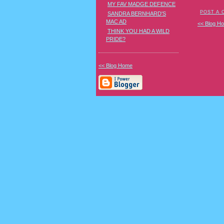
MY FAV MADGE DEFENCE
POST A
SANDRA BERNHARD'S
MAC AD
<< Blog H
THINK YOU HAD A WILD
PRIDE?
<< Blog Home