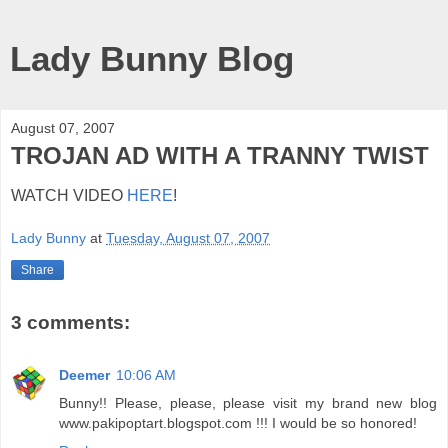
Lady Bunny Blog
August 07, 2007
TROJAN AD WITH A TRANNY TWIST
WATCH VIDEO
HERE
!
Lady Bunny
at
Tuesday, August 07, 2007
Share
3 comments:
Deemer
10:06 AM
Bunny!! Please, please, please visit my brand new blog
www.pakipoptart.blogspot.com !!! I would be so honored!