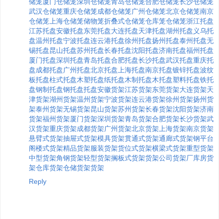
储笼
厦门仓储笼
深圳仓储笼
青岛仓储笼
合肥仓储笼
长沙仓储笼
武汉仓储笼
重庆仓储笼
成都仓储笼
广州仓储笼
北京仓储笼
南京
仓储笼
上海仓储笼
储物笼
折叠式仓储笼
仓库笼
仓储笼
浙江托盘
江苏托盘
安徽托盘
东莞托盘
大连托盘
天津托盘
湖州托盘
义乌托
盘
温州托盘
宁波托盘
连云港托盘
徐州托盘
扬州托盘
泰州托盘
无
锡托盘
昆山托盘
苏州托盘
长春托盘
沈阳托盘
济南托盘
福州托盘
厦门托盘
深圳托盘
青岛托盘
合肥托盘
长沙托盘
武汉托盘
重庆托
盘
成都托盘
广州托盘
北京托盘
上海托盘
南京托盘
镀锌托盘
波纹
板托盘
柱式托盘
木塑托盘
纸托盘
木制托盘
木托盘
塑料托盘
铁托
盘
钢制托盘
钢托盘
托盘
安徽货架
江苏货架
东莞货架
大连货架
天
津货架
湖州货架
温州货架
宁波货架
连云港货架
徐州货架
扬州货
架
泰州货架
无锡货架
昆山货架
苏州货架
长春货架
沈阳货架
济南
货架
福州货架
厦门货架
深圳货架
青岛货架
合肥货架
长沙货架
武
汉货架
重庆货架
成都货架
广州货架
北京货架
上海货架
南京货架
悬臂式货架
抽屉式货架
模具货架
贯通式货架
通廊式货架
钢平台
阁楼式货架
精品货架
服装货架
货位式货架
横梁式货架
重型货架
中型货架
角钢货架
轻型货架
搁板式货架
货架公司
货架厂
库房货
架
仓库货架
仓储货架
货架
Reply