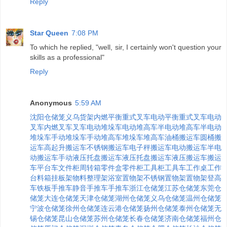
Reply
Star Queen
7:08 PM
To which he replied, "well, sir, I certainly won't question your
skills as a professional"
Reply
Anonymous
5:59 AM
沈阳仓储笼
义乌货架
内燃平衡重式叉车
电动平衡重式叉车
电动
叉车
内燃叉车
叉车
电动堆垛车
电动堆高车
半电动堆高车
半电动
堆垛车
手动堆垛车
手动堆高车
堆垛车
堆高车
油桶搬运车
圆桶搬
运车
高起升搬运车
不锈钢搬运车
电子秤搬运车
电动搬运车
半电
动搬运车
手动液压托盘搬运车
液压托盘搬运车
液压搬运车
搬运
车
平台车
文件柜
周转箱
零件盒
零件柜
工具柜
工具车
工作桌
工作
台
料箱
挂板架
物料整理架
浴室置物架
不锈钢置物架
置物架
登高
车
铁板手推车
静音手推车
手推车
浙江仓储笼
江苏仓储笼
东莞仓
储笼
大连仓储笼
天津仓储笼
湖州仓储笼
义乌仓储笼
温州仓储笼
宁波仓储笼
徐州仓储笼
连云港仓储笼
扬州仓储笼
泰州仓储笼
无
锡仓储笼
昆山仓储笼
苏州仓储笼
长春仓储笼
济南仓储笼
福州仓