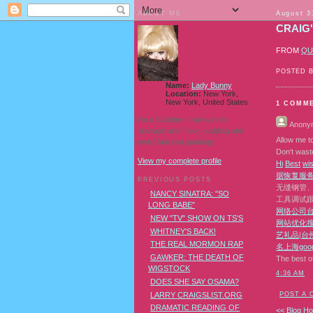
ABOUT ME
August 3
CRAIG
FROM
QU
POSTED 
Name:
Lady Bunny
Location:
New York,
New York, United States
1 COMM
I'm a Southern transvestite
Anony
showgirl and I love pudding and
Allow me to
owls! And owl pudding!
Don‘t waste
View my complete profile
H
i
B
e
s
t
w
i
据恢复
服
PREVIOUS POSTS
无缝钢管
NANCY SINATRA: "SO
工具调试
LONG BABE"
网络公司
NEW "TV" SHOW ON TS'S
网站优化
WHITNEY'S BACK!
艺礼品
|
台
THE REAL MORMON RAP
名
上海goo
GAWKER: THE DEATH OF
The best o
WIGSTOCK
4:36 AM
DOES SHE SAY OSAMA?
POST A
LARRY CRAIGSLIST.ORG
DRAMATIC READING OF
<< Blog H