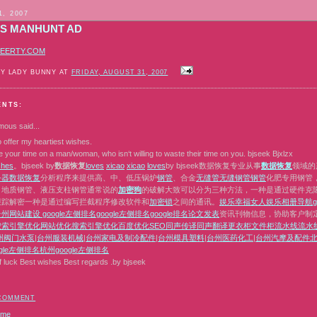
1, 2007
'S MANHUNT AD
EERTY.COM
BY LADY BUNNY AT
FRIDAY, AUGUST 31, 2007
ENTS:
mous
said...
 offer my heartiest wishes.
 your time on a man/woman, who isn‘t willing to waste their time on you. bjseek Bjxlzx
s
h
e
s
。bjseek by
数据恢复
l
o
v
e
s
x
i
c
a
o
x
i
c
a
o
l
o
v
e
s
by bjseek数据恢复专业从事
数据恢复
领域的
务器数据恢复
分析程序来提供高、中、低压锅炉
钢管
、合金
无缝管
无缝钢管
钢管
化肥专用钢管
、地质钢管、液压支柱钢管通常说的
加密狗
的破解大致可以分为三种方法，一种是通过硬件克隆或者
跟踪解密一种是通过编写拦截程序修改软件和
加密锁
之间的通讯。
娱乐
幸福女人
娱乐相册
导航
台州网站建设
google左侧排名
google左侧排名
google排名
论文发表
资讯刊物信息，协助客户制
搜索引擎优化
网站优化
搜索引擎优化
百度优化
SEO
同声传译
同声翻译
更衣柜
文件柜
流水线
流水
州阀门水泵
|
台州服装机械
|
台州家电及制冷配件
|
台州模具塑料
|
台州医药化工
|
台州汽摩及配件
北
gle左侧排名
杭州google左侧排名
f luck Best wishes Best regards .by bjseek
 COMMENT
ome