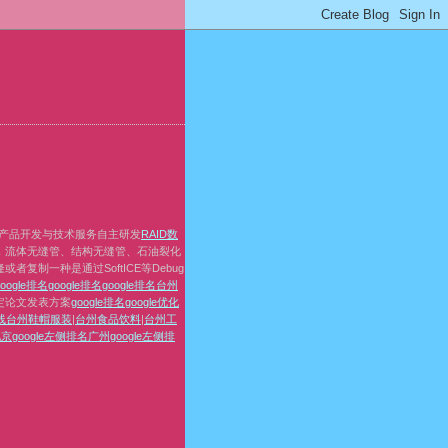
产品开发与技术服务自主研发
RAID数
，流体无缝管、结构无缝管、石油裂化
复制一种是通过SoftICE等Debug
google排名
google排名
google排名
台州
定论文发表方案
google排名
google优化
线
台州鞋帽服装
|
台州食品饮料
|
台州工
京google左侧排名
广州google左侧排