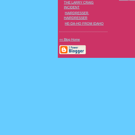
THE LARRY CRAIG
INCIDENT
HAIRDRESSER,
HAIRDRESSER
HE-DA-HO FROM IDAHO
<< Blog Home