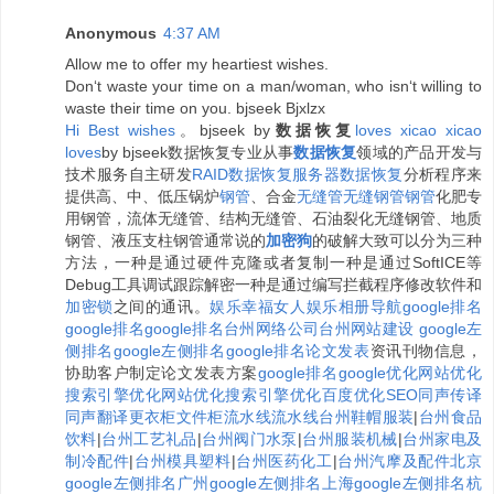
Anonymous
4:37 AM
Allow me to offer my heartiest wishes.
Don‘t waste your time on a man/woman, who isn‘t willing to
waste their time on you. bjseek Bjxlzx
H
i
B
e
s
t
w
i
s
h
e
s
。bjseek by
数据恢复
l
o
v
e
s
x
i
c
a
o
x
i
c
a
o
l
o
v
e
s
by bjseek数据恢复专业从事
数据恢复
领域的产品开发与
技术服务自主研发
RAID数据恢复
服务器数据恢复
分析程序来
提供高、中、低压锅炉
钢管
、合金
无缝管
无缝钢管
钢管
化肥专
用钢管，流体无缝管、结构无缝管、石油裂化无缝钢管、地质
钢管、液压支柱钢管通常说的
加密狗
的破解大致可以分为三种
方法，一种是通过硬件克隆或者复制一种是通过SoftICE等
Debug工具调试跟踪解密一种是通过编写拦截程序修改软件和
加密锁
之间的通讯。
娱乐
幸福女人
娱乐相册
导航
google排名
google排名
google排名
台州网络公司
台州网站建设
google左
侧排名
google左侧排名
google排名
论文发表
资讯刊物信息，
协助客户制定论文发表方案
google排名
google优化
网站优化
搜索引擎优化
网站优化
搜索引擎优化
百度优化
SEO
同声传译
同声翻译
更衣柜
文件柜
流水线
流水线
台州鞋帽服装
|
台州食品
饮料
|
台州工艺礼品
|
台州阀门水泵
|
台州服装机械
|
台州家电及
制冷配件
|
台州模具塑料
|
台州医药化工
|
台州汽摩及配件
北京
google左侧排名
广州google左侧排名
上海google左侧排名
杭