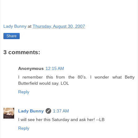
Lady Bunny
at
Thursday, August 30, 2007
Share
3 comments:
Anonymous
12:15 AM
I remember this from the 80's. I wonder what Betty
Butterfield would say. LOL
Reply
Lady Bunny
1:37 AM
I will see her this Saturday and ask her! --LB
Reply