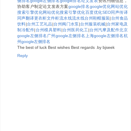
侧排名
google左侧排名
google排名
论文发表
资讯刊物信息，
协助客户制定论文发表方案
google排名
google优化
网站优化
搜索引擎优化
网站优化
搜索引擎优化
百度优化
SEO
同声传译
同声翻译
更衣柜
文件柜
流水线
流水线
台州鞋帽服装
|
台州食品
饮料
|
台州工艺礼品
|
台州阀门水泵
|
台州服装机械
|
台州家电及
制冷配件
|
台州模具塑料
|
台州医药化工
|
台州汽摩及配件
北京
google左侧排名
广州google左侧排名
上海google左侧排名
杭
州google左侧排名
The best of luck Best wishes Best regards .by bjseek
Reply