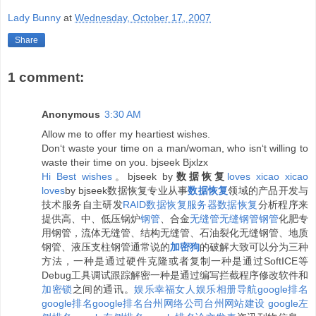
Lady Bunny
at
Wednesday, October 17, 2007
Share
1 comment:
Anonymous
3:30 AM
Allow me to offer my heartiest wishes.
Don‘t waste your time on a man/woman, who isn‘t willing to
waste their time on you. bjseek Bjxlzx
H
i
B
e
s
t
w
i
s
h
e
s
。bjseek by
数据恢复
l
o
v
e
s
x
i
c
a
o
x
i
c
a
o
l
o
v
e
s
by bjseek数据恢复专业从事
数据恢复
领域的产品开发与
技术服务自主研发
RAID数据恢复
服务器数据恢复
分析程序来
提供高、中、低压锅炉
钢管
、合金
无缝管
无缝钢管
钢管
化肥专
用钢管，流体无缝管、结构无缝管、石油裂化无缝钢管、地质
钢管、液压支柱钢管通常说的
加密狗
的破解大致可以分为三种
方法，一种是通过硬件克隆或者复制一种是通过SoftICE等
Debug工具调试跟踪解密一种是通过编写拦截程序修改软件和
加密锁
之间的通讯。
娱乐
幸福女人
娱乐相册
导航
google排名
google排名
google排名
台州网络公司
台州网站建设
google左