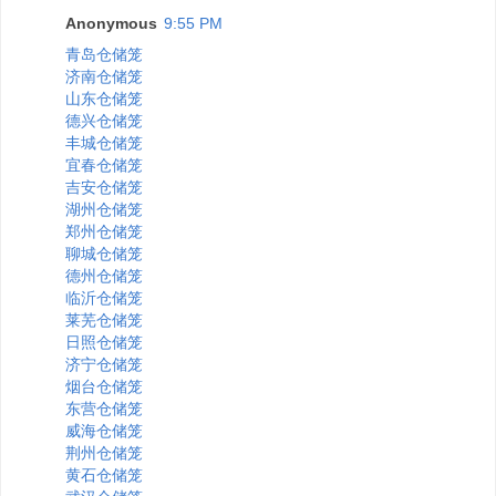
Anonymous
9:55 PM
青岛仓储笼
济南仓储笼
山东仓储笼
德兴仓储笼
丰城仓储笼
宜春仓储笼
吉安仓储笼
湖州仓储笼
郑州仓储笼
聊城仓储笼
德州仓储笼
临沂仓储笼
莱芜仓储笼
日照仓储笼
济宁仓储笼
烟台仓储笼
东营仓储笼
威海仓储笼
荆州仓储笼
黄石仓储笼