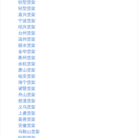
轻型货架
轻型货架
嘉兴货架
宁波货架
绍兴货架
台州货架
温州货架
丽水货架
金华货架
衢州货架
余杭货架
萧山货架
临安货架
海宁货架
诸暨货架
舟山货架
慈溪货架
义乌货架
上虞货架
嘉善货架
安徽货架
马鞍山货架
轻型货架