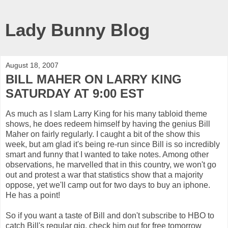
Lady Bunny Blog
August 18, 2007
BILL MAHER ON LARRY KING
SATURDAY AT 9:00 EST
As much as I slam Larry King for his many tabloid theme
shows, he does redeem himself by having the genius Bill
Maher on fairly regularly. I caught a bit of the show this
week, but am glad it's being re-run since Bill is so incredibly
smart and funny that I wanted to take notes. Among other
observations, he marvelled that in this country, we won't go
out and protest a war that statistics show that a majority
oppose, yet we'll camp out for two days to buy an iphone.
He has a point!
So if you want a taste of Bill and don't subscribe to HBO to
catch Bill's regular gig, check him out for free tomorrow