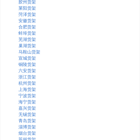
胶州货架
莱阳货架
菏泽货架
安徽货架
合肥货架
蚌埠货架
芜湖货架
巢湖货架
马鞍山货架
宣城货架
铜陵货架
六安货架
浙江货架
杭州货架
上海货架
宁波货架
海宁货架
嘉兴货架
无锡货架
青岛货架
淄博货架
烟台货架
苏州货架