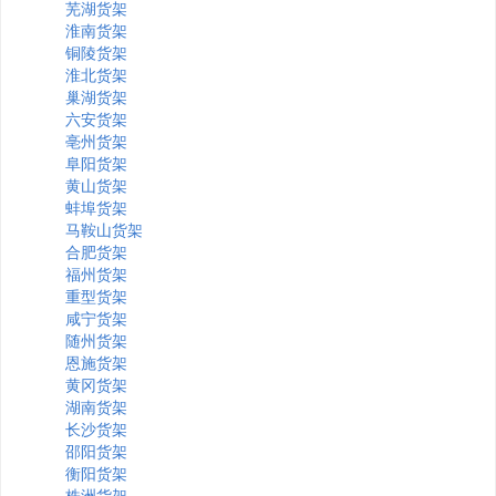
芜湖货架
淮南货架
铜陵货架
淮北货架
巢湖货架
六安货架
亳州货架
阜阳货架
黄山货架
蚌埠货架
马鞍山货架
合肥货架
福州货架
重型货架
咸宁货架
随州货架
恩施货架
黄冈货架
湖南货架
长沙货架
邵阳货架
衡阳货架
株洲货架