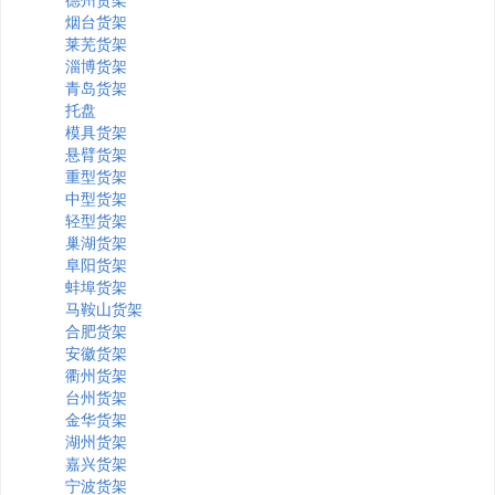
烟台货架
莱芜货架
淄博货架
青岛货架
托盘
模具货架
悬臂货架
重型货架
中型货架
轻型货架
巢湖货架
阜阳货架
蚌埠货架
马鞍山货架
合肥货架
安徽货架
衢州货架
台州货架
金华货架
湖州货架
嘉兴货架
宁波货架