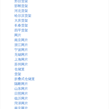
邢台货架
邯郸货架
河北货架
哈尔滨货架
大庆货架
长春货架
四平货架
网片
南京网片
浙江网片
宁波网片
无锡网片
上海网片
苏州网片
仓储笼
货架
折叠式仓储笼
隔断网片
山东网片
日照网片
临沂网片
菏泽网片
南京网片