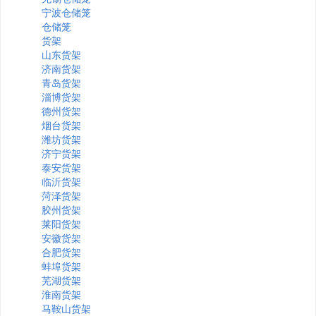
宁波仓储笼
仓储笼
货架
山东货架
济南货架
青岛货架
淄博货架
德州货架
烟台货架
潍坊货架
济宁货架
泰安货架
临沂货架
菏泽货架
胶州货架
莱阳货架
安徽货架
合肥货架
蚌埠货架
芜湖货架
淮南货架
马鞍山货架