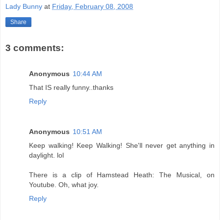
Lady Bunny
at
Friday, February 08, 2008
Share
3 comments:
Anonymous
10:44 AM
That IS really funny..thanks
Reply
Anonymous
10:51 AM
Keep walking! Keep Walking! She'll never get anything in
daylight. lol
There is a clip of Hamstead Heath: The Musical, on
Youtube. Oh, what joy.
Reply