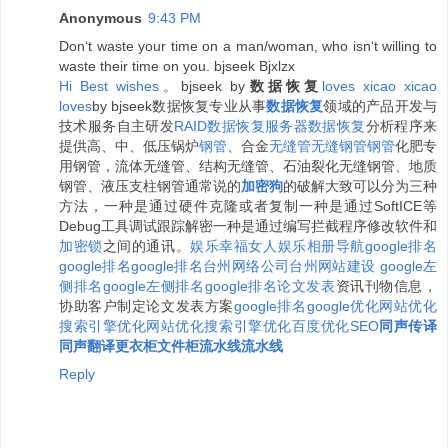
Anonymous
9:43 PM
Don‘t waste your time on a man/woman, who isn‘t willing to
waste their time on you. bjseek Bjxlzx
H
i
B
e
s
t
w
i
s
h
e
s
。bjseek by
数据恢复
l
o
v
e
s
x
i
c
a
o
x
i
c
a
o
l
o
v
e
s
by bjseek数据恢复专业从事
数据恢复
领域的产品开发与
技术服务自主研发
RAID数据恢复
服务器数据恢复
分析程序来
提供高、中、低压锅炉
钢管
、合金
无缝管
无缝钢管
钢管
化肥专
用钢管，流体无缝管、结构无缝管、石油裂化无缝钢管、地质
钢管、液压支柱钢管通常说的
加密狗
的破解大致可以分为三种
方法，一种是通过硬件克隆或者复制一种是通过SoftICE等
Debug工具调试跟踪解密一种是通过编写拦截程序修改软件和
加密锁
之间的通讯。
娱乐
幸福女人
娱乐相册
导航
google排名
google排名
google排名
台州网络公司
台州网站建设
google左
侧排名
google左侧排名
google排名
论文发表
资讯刊物信息，
协助客户制定论文发表方案
google排名
google优化
网站优化
搜索引擎优化
网站优化
搜索引擎优化
百度优化
SEO
同声传译
同声翻译
更衣柜
文件柜
流水线
流水线
Reply