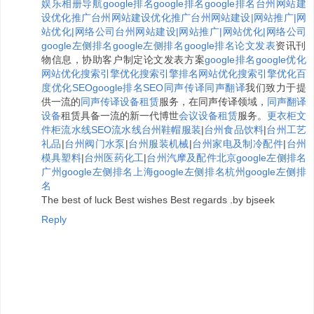
娱乐相册
导航
google排名
google排名
google排名
台州网站建
设优化推广
台州网站建设优化推广
台州网站建设|网站推广|网
站优化|网络公司
台州网站建设|网站推广|网站优化|网络公司
google左侧排名
google左侧排名
google排名
论文发表
资讯刊
物信息，协助客户制定论文发表方案
google排名
google优化
网站优化
搜索引擎优化
搜索引擎排名
网站优化
搜索引擎优化
百
度优化
SEO
google排名
SEO
同声传译
同声翻译
我们致力于提
供一流的
同声传译设备租赁
服务，在同声传译领域，
同声翻译
设备
租赁具备一流的新一代博世
会议设备租赁
服务。
更衣柜
文
件柜
流水线
SEO
流水线
台州鞋帽服装
|
台州食品饮料
|
台州工艺
礼品
|
台州阀门水泵
|
台州服装机械
|
台州家电及制冷配件
|
台州
模具塑料
|
台州医药化工
|
台州汽摩及配件
北京google左侧排名
广州google左侧排名
上海google左侧排名
杭州google左侧排
名
The best of luck Best wishes Best regards .by bjseek
Reply