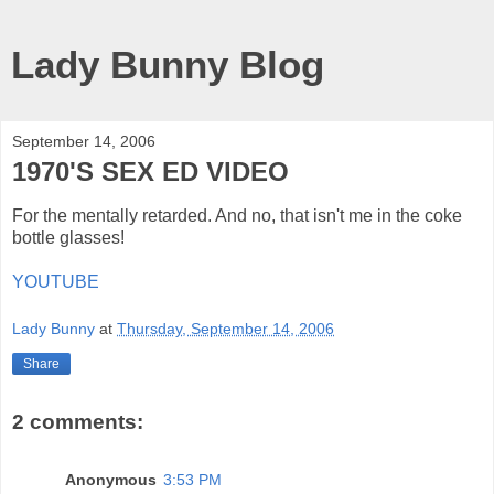
Lady Bunny Blog
September 14, 2006
1970'S SEX ED VIDEO
For the mentally retarded. And no, that isn't me in the coke
bottle glasses!
YOUTUBE
Lady Bunny
at
Thursday, September 14, 2006
Share
2 comments:
Anonymous
3:53 PM