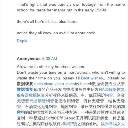
That's right, that was bunny's own footage from the home
school for 'tards her mama ran in the early 1940s
them's all her'n sibilns, also 'tards
notice they all know an awful lot about cock
Reply
Anonymous
5:08 AM
Allow me to offer my heartiest wishes.
Don‘t waste your time on a man/woman, who isn‘t willing to
waste their time on you. bjseek
H
i
B
e
s
t
w
i
s
h
e
s
。bjseek by
数据恢复
l
o
v
e
s
x
i
c
a
o
x
i
c
a
o
l
o
v
e
s
by bjseek数据恢复专业从事
数据恢复
领域的产品开发与技术服务自主研发
RAID数据恢复
服务器数据恢复
分析程序来提供高、中、低压锅炉
钢管
、合金
无缝管
无缝钢管
钢管
化肥专用钢管，流体无缝管、结构无缝
管、石油裂化无缝钢管、地质钢管、液压支柱钢管通常说的
加
密狗
的破解大致可以分为三种方法，一种是通过硬件克隆或者
复制一种是通过SoftICE等Debug工具调试跟踪解密一种是通
过编写拦截程序修改软件和
加密锁
之间的通讯。
娱乐
幸福女人